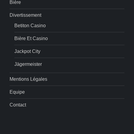
Bière
Divertissement
Betiton Casino
Bière Et Casino
Jackpot City
Jägermeister
Mentions Légales
Equipe
Contact