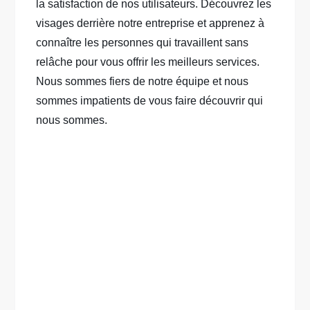
la satisfaction de nos utilisateurs. Découvrez les
visages derrière notre entreprise et apprenez à
connaître les personnes qui travaillent sans
relâche pour vous offrir les meilleurs services.
Nous sommes fiers de notre équipe et nous
sommes impatients de vous faire découvrir qui
nous sommes.