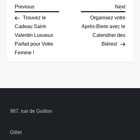
P
Previous
Next
Previous
Next
Post
Post
Trouvez le
Organisez votre
o
Cadeau Saint-
Après-Biere avec le
Valentin Luxueux
Calendrier des
s
Parfait pour Votre
Bières!
t
Femme !
n
a
v
i
987, rue de Guillon
g
Gillet