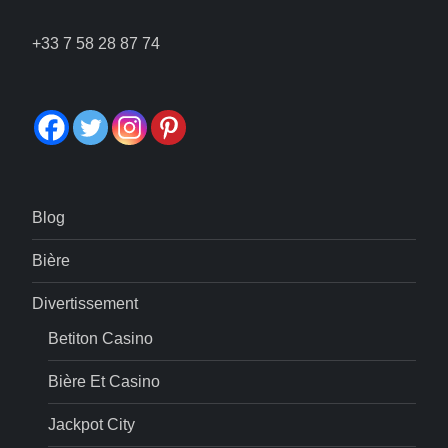
a
t
+33 7 58 28 87 74
i
o
n
Blog
Bière
Divertissement
Betiton Casino
Bière Et Casino
Jackpot City